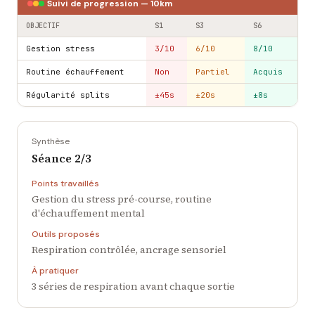
Suivi de progression — 10km
OBJECTIF
S1
S3
S6
Gestion stress
3/10
6/10
8/10
Routine échauffement
Non
Partiel
Acquis
Régularité splits
±45s
±20s
±8s
Synthèse
Séance 2/3
Points travaillés
Gestion du stress pré-course, routine
d'échauffement mental
Outils proposés
Respiration contrôlée, ancrage sensoriel
À pratiquer
3 séries de respiration avant chaque sortie